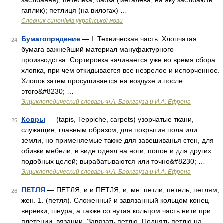
застібання), петелька; бабка (металева, на яку застібають
гаплик); петлиця (на вилогах) …
Словник синонімів української мови
Бумагопрядение
— I. Техническая часть. Хлопчатая
24
бумага важнейший материал мануфактурного
производства. Сортировка начинается уже во время сбора
хлопка, при чем откидывается все незрелое и испорченное.
Хлопок затем просушивается на воздухе и после
этого&#8230; …
Энциклопедический словарь Ф.А. Брокгауза и И.А. Ефрона
Ковры
— (tapis, Teppiche, carpets) узорчатые ткани,
25
служащие, главным образом, для покрытия пола или
земли, но применяемые также для завешиванья стен, для
обивки мебели, в виде одеял на ноги, попон и для других
подобных целей; вырабатываются или точно&#8230; …
Энциклопедический словарь Ф.А. Брокгауза и И.А. Ефрона
ПЕТЛЯ
— ПЕТЛЯ, и и ПЕТЛЯ, и, мн. петли, петель, петлям,
26
жен. 1. (петля). Сложенный и завязанный кольцом конец
веревки, шнура, а также согнутая кольцом часть нити при
плетении, вязании. Завязать петлю. Поднять петлю на