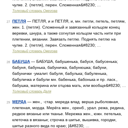
чулке. 2. (петля), перен. Сложенная&#8230; …
Толковый словарь Ожегова
ПЕТЛЯ
— ПЕТЛЯ, и и ПЕТЛЯ, и, мн. петли, петель, петлям,
27
жен. 1. (петля). Сложенный и завязанный кольцом конец
веревки, шнура, а также согнутая кольцом часть нити при
плетении, вязании. Завязать петлю. Поднять петлю на
чулке. 2. (петля), перен. Сложенная&#8230; …
Толковый словарь Ожегова
БАБУША
— БАБУША, бабушенька, бабуся, бабусенька;
28
бабуня, бабунька, бабуничка, бабунюшка; бабуни,
бабунички ·умалит. бабуля, бабулька; бабуленька,
бабуличка и бабули мн. бабенька, бабонька и пр. ласк.,
бабушка, материна или отцова мать, или вообще&#8230; …
Толковый словарь Даля
МЕРДА
— жен., ·стар. мереда влад. верша рыболовная,
29
плетеная, морда. Мерёга жен., оренб., урал. режа, редина,
редкое вязанье или тканье. Мережка жен., южн. петелька,
клеточка в вязаньи; строчка в шитье, вышивка, городки,
шитье разного вида по краю; |&#8230; …