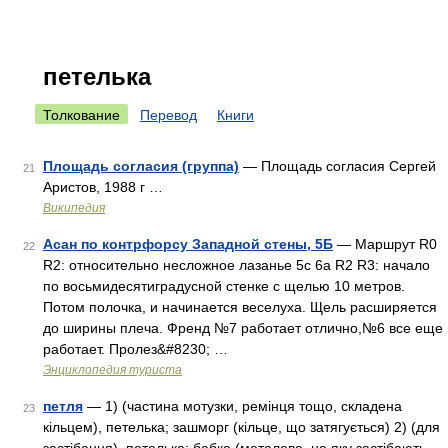
петелька
Толкование
Перевод
Книги
Площадь согласия (группа)
— Площадь согласия Сергей
21
Аристов, 1988 г …
Википедия
Асан по контрфорсу Западной стены, 5Б
— Маршрут R0
22
R2: относительно несложное лазанье 5c 6a R2 R3: начало
по восьмидесятиградусной стенке с щелью 10 метров.
Потом полочка, и начинается веселуха. Щель расширяется
до ширины плеча. Френд №7 работает отлично,№6 все еще
работает. Пролез&#8230; …
Энциклопедия туриста
петля
— 1) (частина мотузки, ремінця тощо, складена
23
кільцем), петелька; зашморг (кільце, що затягується) 2) (для