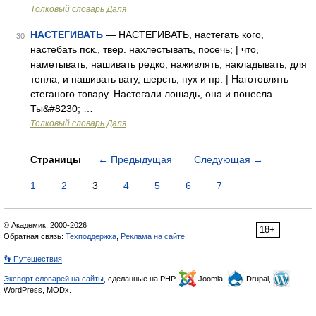
Толковый словарь Даля
НАСТЕГИВАТЬ
— НАСТЕГИВАТЬ, настегать кого,
30
настебать пск., твер. нахлестывать, посечь; | что,
наметывать, нашивать редко, наживлять; накладывать, для
тепла, и нашивать вату, шерсть, пух и пр. | Наготовлять
стеганого товару. Настегали лошадь, она и понесла.
Ты&#8230; …
Толковый словарь Даля
Страницы
←
Предыдущая
Следующая
→
1
2
3
4
5
6
7
© Академик, 2000-2026
18+
Обратная связь:
Техподдержка
,
Реклама на сайте
👣 Путешествия
Экспорт словарей на сайты
, сделанные на PHP,
Joomla,
Drupal,
WordPress, MODx.